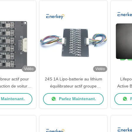
Vidéo
Vidéo
breur actif pour
24S 1A Lipo-batterie au lithium
Lifepo
uction de voiture
équilibrateur actif groupe
Active 
e de support
équilibrateur de transfert
Pour a
 Maintenant.
Parlez Maintenant.
P
brage actif
d'énergie