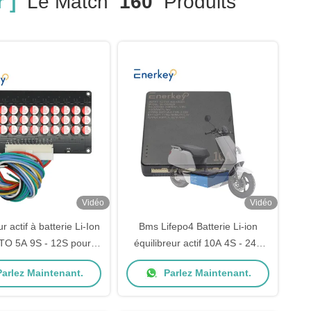
 ]
Le Match
160
Produits
Vidéo
Vidéo
r actif à batterie Li-Ion
Bms Lifepo4 Batterie Li-ion
TO 5A 9S - 12S pour le
équilibreur actif 10A 4S - 24S
e industriel d'énergie
Batterie équilibreur actif
arlez Maintenant.
Parlez Maintenant.