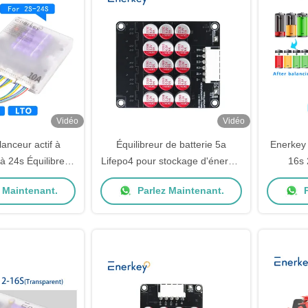
Vidéo
Vidéo
anceur actif à
Équilibreur de batterie 5a
Enerkey 
 à 24s Équilibreur
Lifepo4 pour stockage d'énergie
16s 
 lithium 10a Pour
commerciale
d'équili
 Maintenant.
Parlez Maintenant.
P
lectrique
sc