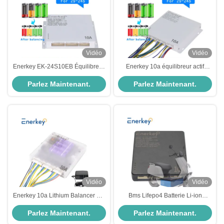
Vidéo
Vidéo
Enerkey EK-24S10EB Équilibreur
Enerkey 10a équilibreur actif
actif intelligent 10A 24S LCD
intelligent pour l'équilibrage de
Parlez Maintenant.
Parlez Maintenant.
Équilibreur de batterie au plomb
l'énergie des batteries Li-
24/36/48v/96v
ion/Lifepo4/Lto
Vidéo
Vidéo
Enerkey 10a Lithium Balancer 2s-
Bms Lifepo4 Batterie Li-ion
24s Lifepo4 Smart Active Balancer
équilibreur actif 10A 4S - 24S
Parlez Maintenant.
Parlez Maintenant.
Pour une batterie de 48V
Batterie équilibreur actif