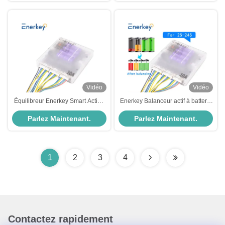
Vidéo
Vidéo
Équilibreur Enerkey Smart Active
Enerkey Balanceur actif à batterie
Balance 10a 24s Li-ion Lifepo4
10a 2 à 24s Équilibreur intelligent
Parlez Maintenant.
Parlez Maintenant.
pour le stockage commercial
au lithium 10a Pour vélo
d'énergie
électrique
1
2
3
4
Contactez rapidement