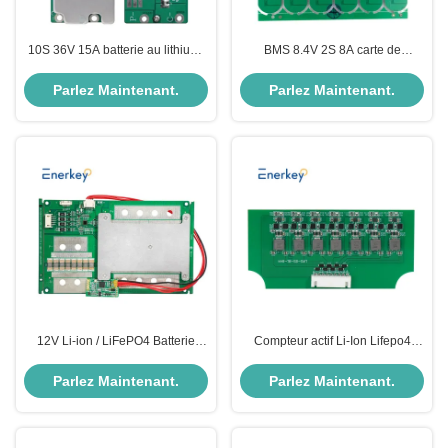
10S 36V 15A batterie au lithium-
BMS 8.4V 2S 8A carte de
ion Lifepo4 batterie carte BMS
protection BMS pour batterie au
PCM pour vélos électriques
lithium 18650
Parlez Maintenant.
Parlez Maintenant.
12V Li-ion / LiFePO4 Batterie
Compteur actif Li-Ion Lifepo4
BMS Module de circuit de
Batterie BMS 8S 29.6V 25.6V
protection de carte 4S 100A 150A
Avec RS485 RS232 Bt
Parlez Maintenant.
Parlez Maintenant.
Type PCM