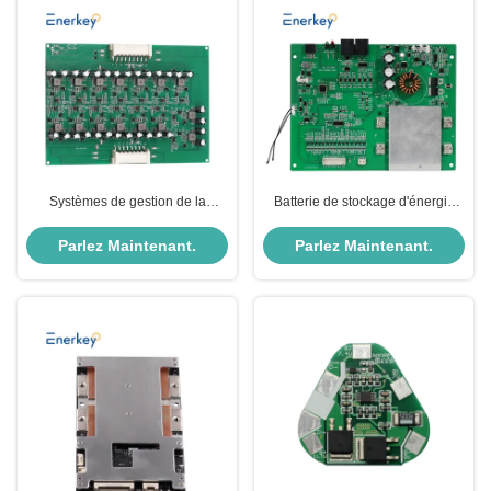
Systèmes de gestion de la
Batterie de stockage d'énergie
batterie avec équilibreur actif 16S
BMS Board 13S 14S 15S 50V
48V
55,5V Li-ion 30A 40A 50A avec
Parlez Maintenant.
Parlez Maintenant.
RS485