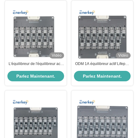
Vidéo
Vidéo
L'équilibreur de l'équilibreur actif
ODM 1A équilibreur actif Lifepo4
inductif 15S 1A Lifepo4 Li-Ion
LTO Lipo Li-Ion 16s équilibreur
Battery Pack pour aspirateur
de batterie
Parlez Maintenant.
Parlez Maintenant.