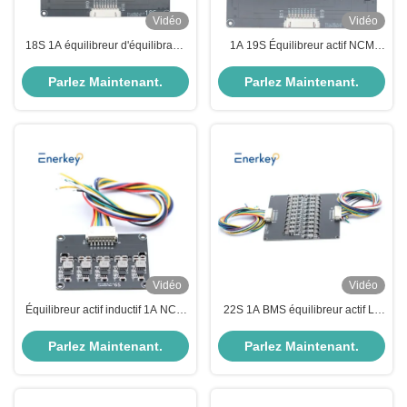
Vidéo
Vidéo
18S 1A équilibreur d'équilibrage
1A 19S Équilibreur actif NCM
actif BMS 30A Protection contre
inducteur / Lifepo4 Équilibreur de
les décharges
batterie pour le stockage
Parlez Maintenant.
Parlez Maintenant.
d'énergie
Vidéo
Vidéo
Équilibreur actif inductif 1A NCM
22S 1A BMS équilibreur actif Li-
au lithium / Lifepo4 LFP 6S
ion Lithium Lifepo4 Équilibreur de
équilibreur de batterie
batterie pour scooter électrique
Parlez Maintenant.
Parlez Maintenant.