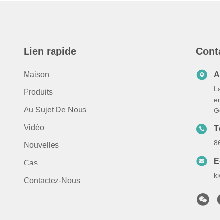
Lien rapide
Cont
Maison
A
La
Produits
e
Au Sujet De Nous
G
Vidéo
T
8
Nouvelles
E
Cas
k
Contactez-Nous