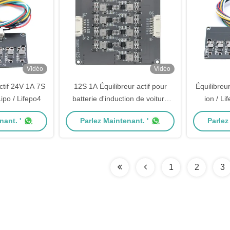
Vidéo
Vidéo
ctif 24V 1A 7S
12S 1A Équilibreur actif pour
Équilibreu
Lipo / Lifepo4
batterie d'induction de voiture
ion / Li
AGV Cascade de support
cellules 
nant. '
Parlez Maintenant. '
Parlez
d'équilibrage actif
1
2
3