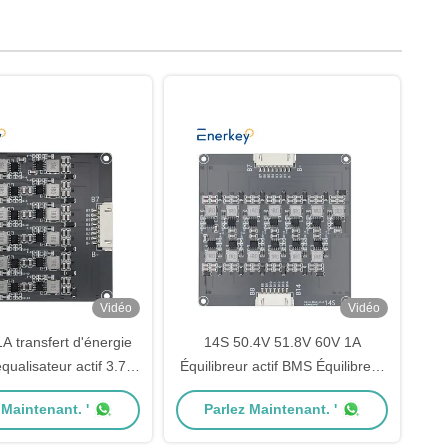
Vidéo
Vidéo
A transfert d'énergie
14S 50.4V 51.8V 60V 1A
équalisateur actif 3.7V
Équilibreur actif BMS Équilibreur
.2V Lifepo4 batterie
de batterie Li-ion inducteur LFP
 Maintenant. '
Parlez Maintenant. '
Lipo