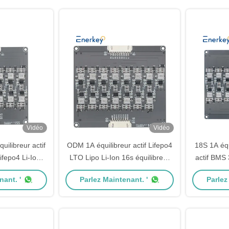
Vidéo
Vidéo
quilibreur actif
ODM 1A équilibreur actif Lifepo4
18S 1A équ
ifepo4 Li-Ion
LTO Lipo Li-Ion 16s équilibreur
actif BMS 
r aspirateur
de batterie
l
nant. '
Parlez Maintenant. '
Parlez