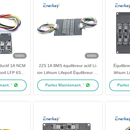
Vidéo
Vidéo
inductif 1A NCM
22S 1A BMS équilibreur actif Li-
Équilibre
fepo4 LFP 6S
ion Lithium Lifepo4 Équilibreur de
lithium L
e batterie
batterie pour scooter électrique
BMS Équi
nant. '
Parlez Maintenant. '
Parlez