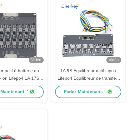
Vidéo
Vidéo
ur actif à batterie au
1A 9S Équilibreur actif Lipo /
i-ion Lifepo4 1A 17S
Lifepo4 Équilibreur de transfert
libreur de transfert
d'énergie de la batterie
 Maintenant. '
Parlez Maintenant. '
d'énergie