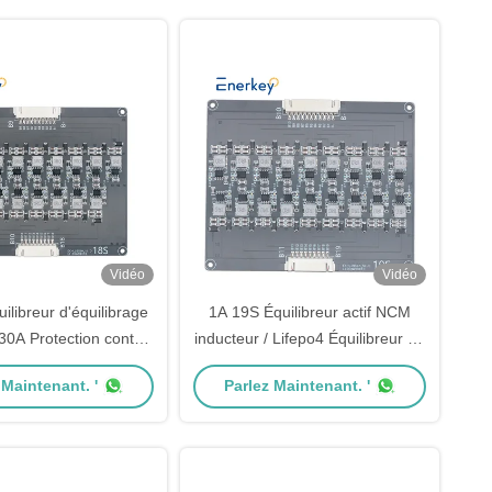
Vidéo
Vidéo
ilibreur d'équilibrage
1A 19S Équilibreur actif NCM
30A Protection contre
inducteur / Lifepo4 Équilibreur de
es décharges
batterie pour le stockage
 Maintenant. '
Parlez Maintenant. '
d'énergie