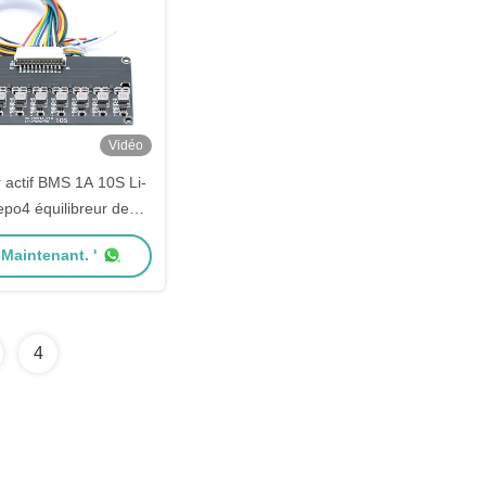
Vidéo
r actif BMS 1A 10S Li-
fepo4 équilibreur de
de batterie pour vélo
 Maintenant. '
électrique
4