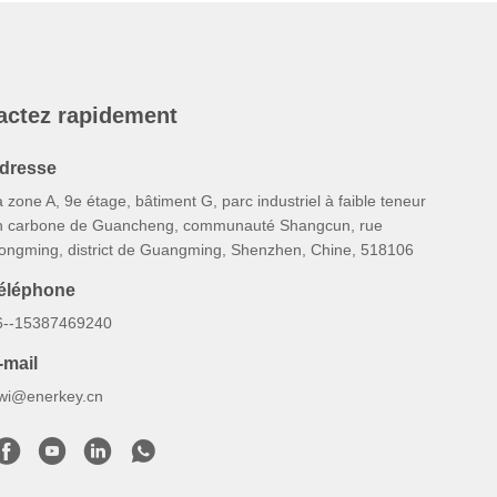
actez rapidement
dresse
 zone A, 9e étage, bâtiment G, parc industriel à faible teneur
n carbone de Guancheng, communauté Shangcun, rue
ongming, district de Guangming, Shenzhen, Chine, 518106
éléphone
6--15387469240
-mail
iwi@enerkey.cn