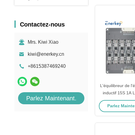
Contactez-nous
Mrs. Kiwi Xiao
kiwi@enerkey.cn
+8615387469240
L'équilibreur de l'é
inductif 15S 1A L
Parlez Maintenant.
Battery Pack pou
Parlez Mainte