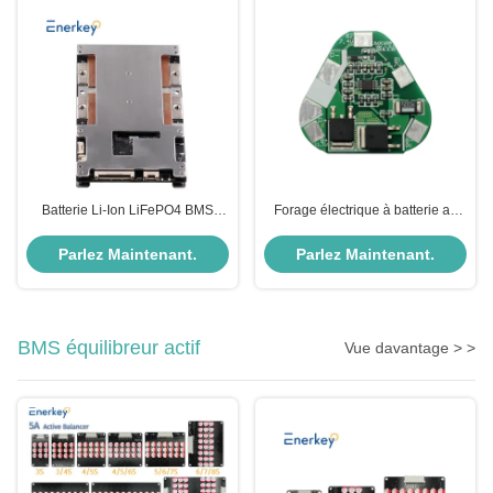
Batterie Li-Ion LiFePO4 BMS
Forage électrique à batterie au
Board 14S 300A avec le
lithium ternary BMS Board avec
protocole RS232 RS422 RS485
courant de démarrage de pointe
Parlez Maintenant.
Parlez Maintenant.
60A
BMS équilibreur actif
Vue davantage > >