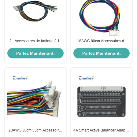
2 - Accessoires de batterie à 18
18AWG 80cm Accessoires de
broches 22AWG 80 cm Ensemble
batterie 4/5/6/7/8/9/10/11/12/13
de connecteur de câble filaire
épingle connecteur de câble
Parlez Maintenant.
Parlez Maintenant.
mâle femelle
VH3.96
28AWG 30cm 55cm Accessoires
4A Smart Active Balancer Adapter
de batterie Fournisseur
Board XH2.54mm PH2.0mm