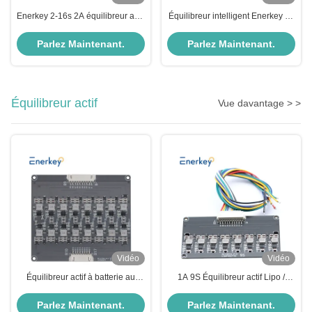
Enerkey 2-16s 2A équilibreur actif
Équilibreur intelligent Enerkey 2a
intelligent pour l'équilibrage de la
avec batterie au lithium
batterie Lifepo4/Li-ion
équilibreur actif pour système de
Parlez Maintenant.
Parlez Maintenant.
stockage à domicile
Équilibreur actif
Vue davantage > >
Vidéo
Vidéo
Équilibreur actif à batterie au
1A 9S Équilibreur actif Lipo /
lithium Li-ion Lifepo4 1A 17S
Lifepo4 Équilibreur de transfert
BMS Équilibreur de transfert
d'énergie de la batterie
Parlez Maintenant.
Parlez Maintenant.