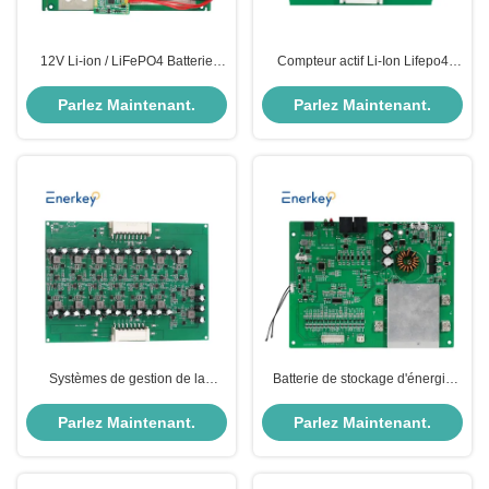
12V Li-ion / LiFePO4 Batterie
Compteur actif Li-Ion Lifepo4
BMS Module de circuit de
Batterie BMS 8S 29.6V 25.6V
protection de carte 4S 100A 150A
Avec RS485 RS232 Bt
Parlez Maintenant.
Parlez Maintenant.
Type PCM
Systèmes de gestion de la
Batterie de stockage d'énergie
batterie avec équilibreur actif 16S
BMS Board 13S 14S 15S 50V
48V
55,5V Li-ion 30A 40A 50A avec
Parlez Maintenant.
Parlez Maintenant.
RS485