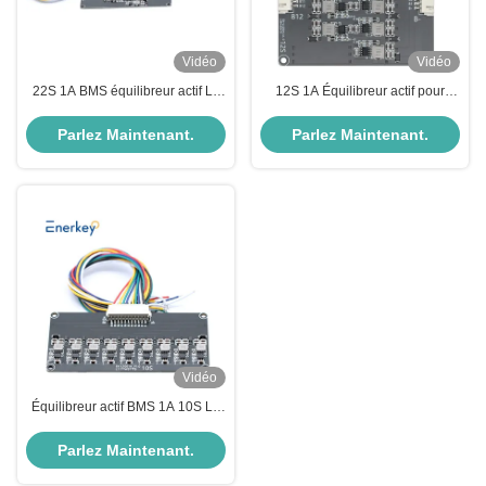
Vidéo
Vidéo
22S 1A BMS équilibreur actif Li-
12S 1A Équilibreur actif pour
ion Lithium Lifepo4 Équilibreur de
batterie d'induction de voiture
batterie pour scooter électrique
AGV Cascade de support
Parlez Maintenant.
Parlez Maintenant.
d'équilibrage actif
Vidéo
Équilibreur actif BMS 1A 10S Li-
ion / Lifepo4 équilibreur de
cellules de batterie pour vélo
Parlez Maintenant.
électrique