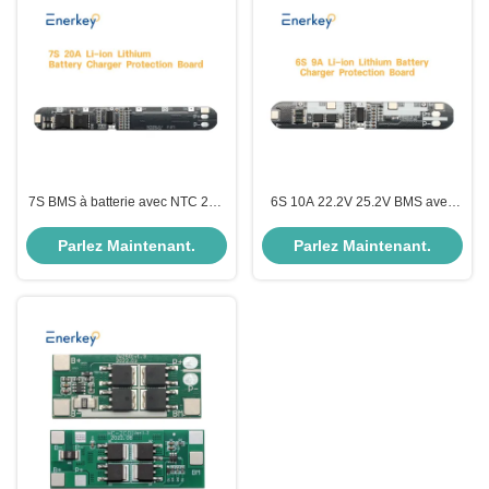
7S BMS à batterie avec NTC 24V
6S 10A 22.2V 25.2V BMS avec
20A Li-ion au lithium 7S BMS
stockage d'énergie NTC
pour le stockage d'énergie de la
BMS/UPS Inverter/Inverter BMS
Parlez Maintenant.
Parlez Maintenant.
station de base
Lithium 18650 BMS