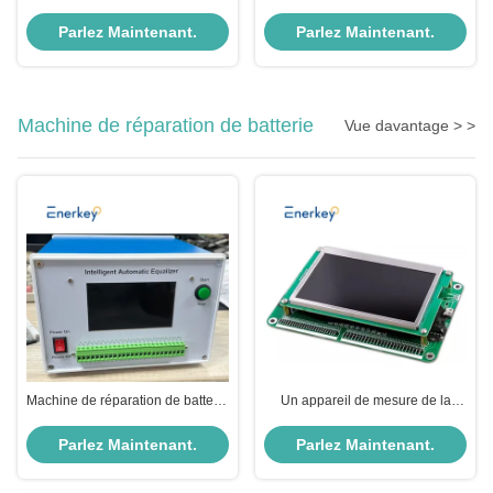
idéale 150V 100A pour la charge
intensité 150V 200V 80A avec
de batterie de panneau solaire et
module d'encapsulation pour la
Parlez Maintenant.
Parlez Maintenant.
l'anti-refoulement
protection contre le courant de
charge inverse solaire
Machine de réparation de batterie
Vue davantage > >
Machine de réparation de batterie
Un appareil de mesure de la
NCM / LFP 2-24S 3A 4A
tension de la batterie
équilibreur de décharge
Parlez Maintenant.
Parlez Maintenant.
automatique intelligent