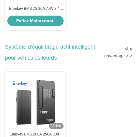
Enerkey BMS 2S 20A 7.4V 8.4V
batterie Li-Ion LiPo BMS 18650
Plaque de protection du chargeur
Parlez Maintenant.
pour moto électrique
Système d'équilibrage actif intelligent
Vue
davantage > >
pour véhicules lourds
Vidéo
Enerkey BMS 200A 250A 300A