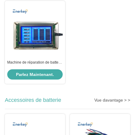
Machine de réparation de batterie
Li-Ion Lifepo4 1-24s Instrument
de mesure de tension de la
Parlez Maintenant.
chaîne de batterie
Accessoires de batterie
Vue davantage > >