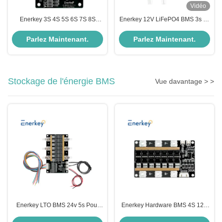
Vidéo
Enerkey 3S 4S 5S 6S 7S 8S
Enerkey 12V LiFePO4 BMS 3s 4s
120A Li-ion/Lto/SIB/Lifepo4 BMS
120A 14.8V 18650 Batterie BMS
pour une batterie de 12V 16V
Packs Conseil de protection
Parlez Maintenant.
Parlez Maintenant.
20V 24V 28V 32V 18650
Balance Circuits intégrés
Stockage de l'énergie BMS
Vue davantage > >
Enerkey LTO BMS 24v 5s Pour
Enerkey Hardware BMS 4S 12V
12v 20ah Batterie 5s 6s 7s 200a
200A Lifepo4 lithium ion Lto