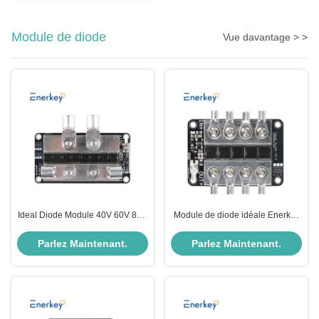
Module de diode
Vue davantage > >
Ideal Diode Module 40V 60V 80V
Module de diode idéale Enerkey
100V 150V 200V 280A Solar
100V 150V 200V 150A
photovoltaic Base Station Battery
Contrôleur pour la protection anti-
Parlez Maintenant.
Parlez Maintenant.
Charger Prevent Anti-backflow
retour en amont de la batterie de
voiture électrique