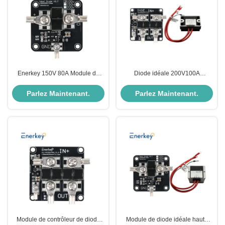
Enerkey 150V 80A Module de
Diode idéale 200V100A
diode idéale à courant élevé
Continuation d'alimentation à
double courant anti-déplacement
Parlez Maintenant.
Parlez Maintenant.
module de charge mutuel anti-
déplacement
Module de contrôleur de diode
Module de diode idéale haute