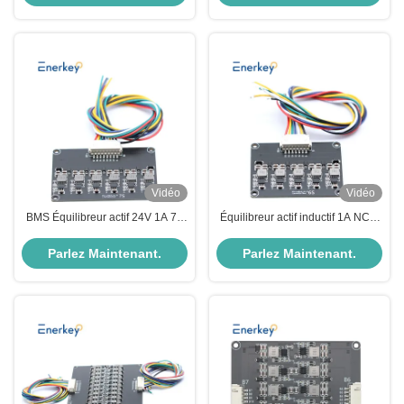
d'énergie
Vidéo
Vidéo
BMS Équilibreur actif 24V 1A 7S
Équilibreur actif inductif 1A NCM
Équilibreur actif Lipo / Lifepo4
au lithium / Lifepo4 LFP 6S
équilibreur de batterie
Parlez Maintenant.
Parlez Maintenant.