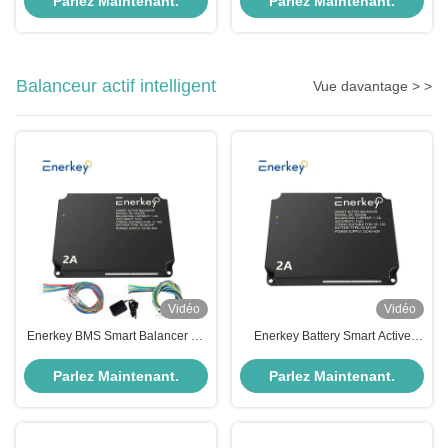
Parlez Maintenant.
Parlez Maintenant.
au lithium
domestique
Balanceur actif intelligent
Vue davantage > >
Vidéo
Vidéo
Enerkey BMS Smart Balancer 2A
Enerkey Battery Smart Active
Balance active 4S 8S 16S 200A
Balancer Inverter BMS avec 15S-
2V-100V pour une batterie
16S 100A 150A avec courant
Parlez Maintenant.
Parlez Maintenant.
Lifepo4/Li-ion
d'équilibre 2A