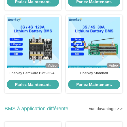
BMS Avec une protection courte
batterie BMS pour le stockage de
Parlez Maintenant.
Parlez Maintenant.
et équilibre
l'énergie solaire
Vidéo
Vidéo
Enerkey Hardware BMS 3S 4S
Enerkey Standard
12V 60A 80A 100A 120A PCB à
NMC/LFP/LTO/SIB BMS 3S 4S
batterie LiFePO4 avec équilibre
10A-80A Peak 150A avec NTC et
Parlez Maintenant.
Parlez Maintenant.
pour moto
matériel de cellule d'équilibrage
BMS
BMS à application différente
Vue davantage > >