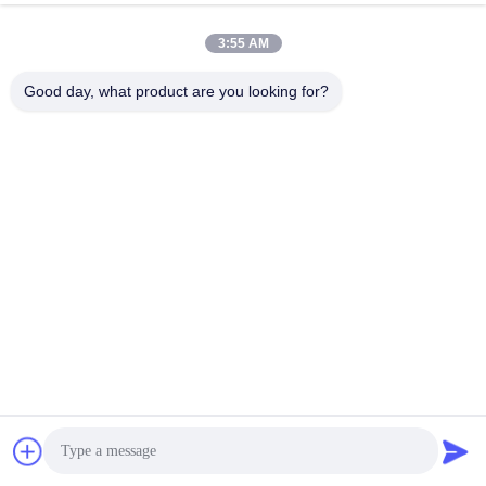
La zone A, 9e étage, bâtiment G, parc industriel à faible
3:55 AM
teneur en carbone de Guancheng, communauté Shangcun,
rue Gongming, district de Guangming, Shenzhen, Chine,
Good day, what product are you looking for?
518106
Téléphone
86--15387469240
E-mail
kiwi@enerkey.cn
Politique en matière de protection de la vie privée
|
Plan du site
|
Bonne qualité de la Chine Tableau BMS à batterie Fournisseur. ©
de Copyright 2024-2026 Shenzhen Juyi Science And Trade Co.,
Ltd. . Tous droits réservés.
Je ne peux pas le faire.
粤ICP备2025404258号