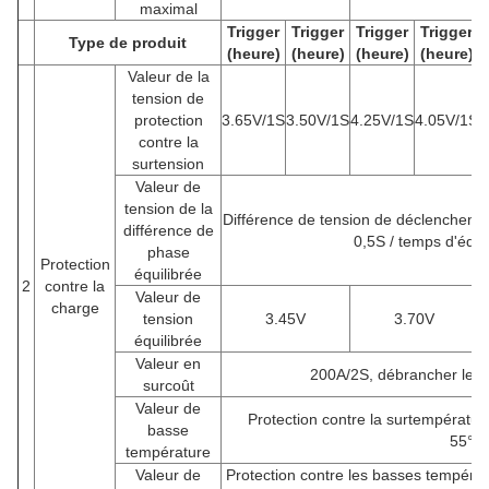
maximal
Trigger
Trigger
Trigger
Trigger
Type de produit
(heure)
(heure)
(heure)
(heure)
Valeur de la
tension de
protection
3.65V/1S
3.50V/1S
4.25V/1S
4.05V/1S
2
contre la
surtension
Valeur de
tension de la
Différence de tension de déclenchem
différence de
0,5S / temps d'équi
phase
Protection
équilibrée
2
contre la
Valeur de
charge
tension
3.45V
3.70V
équilibrée
Valeur en
200A/2S, débrancher le c
surcoût
Valeur de
Protection contre la surtempératu
basse
55°C
température
Valeur de
Protection contre les basses tempéra