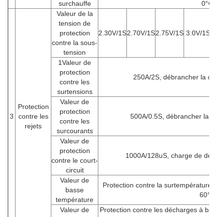
surchauffe
0°C/
Valeur de la
tension de
protection
2.30V/1S
2.70V/1S
2.75V/1S
3.0V/1S
1
contre la sous-
tension
1Valeur de
protection
250A/2S, débrancher la cha
contre les
surtensions
Valeur de
Protection
protection
3
contre les
500A/0.5S, débrancher la ch
contre les
rejets
surcourants
Valeur de
protection
1000A/128uS, charge de déco
contre le court-
circuit
Valeur de
Protection contre la surtempératur
basse
60°C
température
Valeur de
Protection contre les décharges à bas