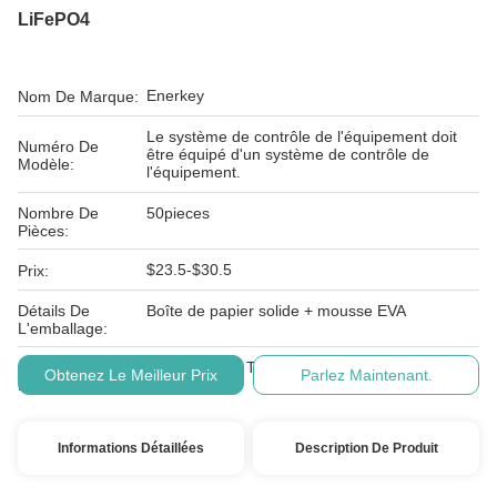
LiFePO4
Enerkey
Nom De Marque:
Le système de contrôle de l'équipement doit
Numéro De
être équipé d'un système de contrôle de
Modèle:
l'équipement.
Nombre De
50pieces
Pièces:
$23.5-$30.5
Prix:
Détails De
Boîte de papier solide + mousse EVA
L'emballage:
Conditions De
L/C, D/A, D/P, T/T, Western Union, MoneyGram
Obtenez Le Meilleur Prix
Parlez Maintenant.
Paiement:
Informations Détaillées
Description De Produit