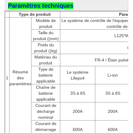
Paramètres techniques
Type de produit
Paramè
Modèle de
Le système de contrôle de l'équipeme
produit
contrôle de l
Taille du
L125*W68
produit ((mm)
Poids du
0.
produit ((kg)
Matériau du
FR-4 / Étain pulvér
produit
Type de
Résumé
Le système
batterie
Li-ion
1
des
Lifepo4
applicable
paramètres
Chaîne de
batterie
3S à 8S
3S à 8S
applicable
Courant de
décharge
200A
200A
nominal
Courant de
démarrage
600A
600A