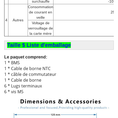
surchauffe
-10°C
Consommation
de courant en
25 
veille
4
Autres
Voltage de
verrouillage de
/
la carte mère
Taille $ Liste d'emballage
Le paquet comprend:
1 * BMS
1 * Cable de borne NTC
1 * câble de commutateur
1 * Cable de borne
6 * Lugs terminaux
6 * vis M5