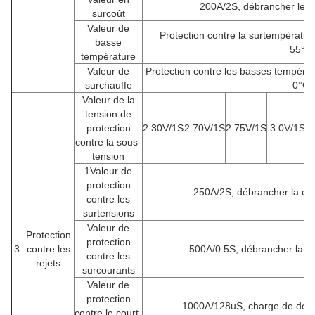
200A/2S, débrancher le c
surcoût
Valeur de
Protection contre la surtempératu
basse
55°C
température
Valeur de
Protection contre les basses tempéra
surchauffe
0°C/
Valeur de la
tension de
protection
2.30V/1S
2.70V/1S
2.75V/1S
3.0V/1S
1
contre la sous-
tension
1Valeur de
protection
250A/2S, débrancher la cha
contre les
surtensions
Valeur de
Protection
protection
3
contre les
500A/0.5S, débrancher la ch
contre les
rejets
surcourants
Valeur de
protection
1000A/128uS, charge de déco
contre le court-