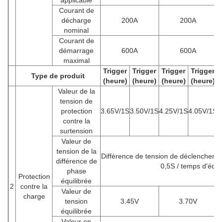
Courant de
décharge
200A
200A
nominal
Courant de
démarrage
600A
600A
maximal
Trigger
Trigger
Trigger
Trigger
Type de produit
(heure)
(heure)
(heure)
(heure)
Valeur de la
tension de
protection
3.65V/1S
3.50V/1S
4.25V/1S
4.05V/1S
2
contre la
surtension
Valeur de
tension de la
Différence de tension de déclenchem
différence de
0,5S / temps d'équi
phase
Protection
équilibrée
2
contre la
Valeur de
charge
tension
3.45V
3.70V
équilibrée
Valeur en