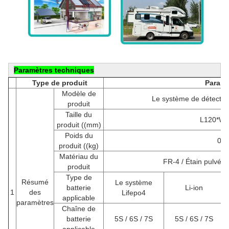
Paramètres techniques
Type de produit
Paramè
Modèle de
Le système de détection d
produit
Taille du
L120*W6
produit ((mm)
Poids du
0.1
produit ((kg)
Matériau du
FR-4 / Étain pulvér
produit
Type de
Résumé
Le système
batterie
Li-ion
1
des
Lifepo4
applicable
paramètres
Chaîne de
batterie
5S / 6S / 7S
5S / 6S / 7S
applicable