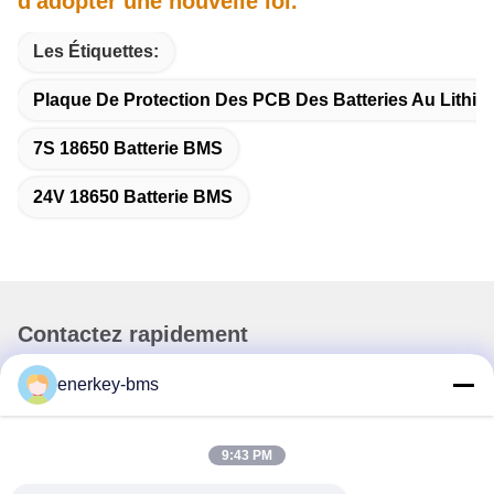
d'adopter une nouvelle loi.
Les Étiquettes:
Plaque De Protection Des PCB Des Batteries Au Lithiu
7S 18650 Batterie BMS
24V 18650 Batterie BMS
Contactez rapidement
enerkey-bms
Adresse
La zone A, 9e étage, bâtiment G, parc industriel à faible
teneur en carbone de Guancheng, communauté Shangcun,
9:43 PM
rue Gongming, district de Guangming, Shenzhen, Chine,
518106