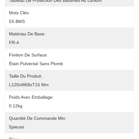
Tableau De Protection Des Batteries Au Lithium
Mots Clés:
5S BMS
Matériau De Base:
FR-4
Finition De Surface:
Étain Pulvérisé Sans Plomb
Taille Du Produit:
L120xW68xT15 Mm
Poids Avec Emballage:
0.12kg
Quantité De Commande Min:
5pieces