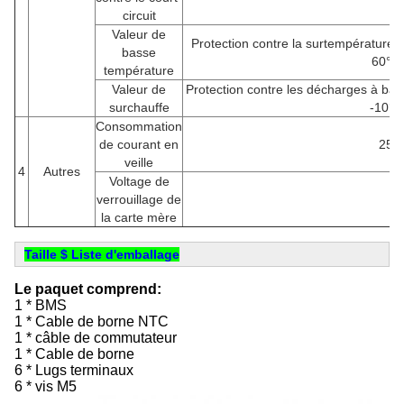
circuit
Valeur de
Protection contre la surtempératur
basse
60°C
température
Valeur de
Protection contre les décharges à bas
surchauffe
-10°C
Consommation
de courant en
25 
veille
4
Autres
Voltage de
verrouillage de
/
la carte mère
Taille $ Liste d'emballage
Le paquet comprend:
1 * BMS
1 * Cable de borne NTC
1 * câble de commutateur
1 * Cable de borne
6 * Lugs terminaux
6 * vis M5