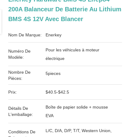
200A Balanceur De Batterie Au Lithium
BMS 4S 12V Avec Blancer
Nom De Marque:
Enerkey
Pour les véhicules à moteur
Numéro De
Modèle:
électrique
Nombre De
5pieces
Pièces:
Prix:
$40.5-$42.5
Boîte de papier solide + mousse
Détails De
L'emballage:
EVA
L/C, D/A, D/P, T/T, Western Union,
Conditions De