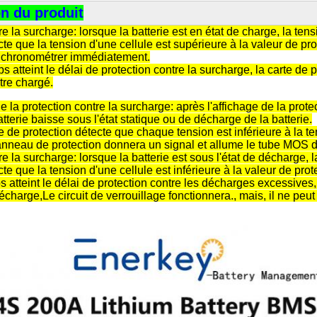
on du produit
re la surcharge: lorsque la batterie est en état de charge, la t
cte que la tension d'une cellule est supérieure à la valeur de pro
chronométrer immédiatement.
s atteint le délai de protection contre la surcharge, la carte de
être chargé.
 la protection contre la surcharge: après l'affichage de la prote
atterie baisse sous l'état statique ou de décharge de la batterie.
e de protection détecte que chaque tension est inférieure à la te
anneau de protection donnera un signal et allume le tube MOS d
re la surcharge: lorsque la batterie est sous l'état de décharge
cte que la tension d'une cellule est inférieure à la valeur de prot
s atteint le délai de protection contre les décharges excessives,
harge,Le circuit de verrouillage fonctionnera., mais, il ne pe