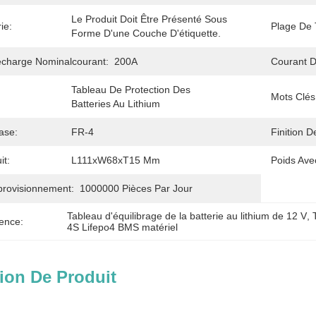
Le Produit Doit Être Présenté Sous 
ie:
Plage De 
Forme D'une Couche D'étiquette.
charge Nominalcourant:
200A
Courant 
Tableau De Protection Des 
Mots Clés
Batteries Au Lithium
ase:
FR-4
Finition D
it:
L111xW68xT15 Mm
Poids Ave
provisionnement:
1000000 Pièces Par Jour
Tableau d'équilibrage de la batterie au lithium de 12 V
, 
ence:
4S Lifepo4 BMS matériel
ion De Produit