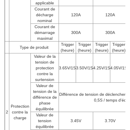
applicable
Courant de
décharge
120A
120A
nominal
Courant de
démarrage
300A
300A
maximal
Trigger
Trigger
Trigger
Trigger
Type de produit
(heure)
(heure)
(heure)
(heure)
Valeur de la
tension de
protection
3.65V/1S
3.50V/1S
4.25V/1S
4.05V/1S
2
contre la
surtension
Valeur de
tension de la
Différence de tension de déclenchem
différence de
0,5S / temps d'équi
phase
Protection
équilibrée
2
contre la
Valeur de
charge
tension
3.45V
3.70V
équilibrée