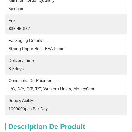
Minimum Order Quantity:
5pieces
Prix:
$36.45-$37
Packaging Details:
Strong Paper Box +EVA Foam
Delivery Time:
3-5days
Conditions De Paiement:
L/C, D/A, D/P, T/T, Western Union, MoneyGram
Supply Ability:
1000000pcs Per Day
Description De Produit