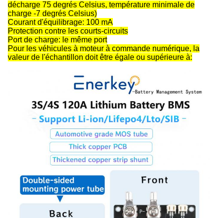
décharge 75 degrés Celsius, température minimale de
charge -7 degrés Celsius)
Courant d'équilibrage: 100 mA
Protection contre les courts-circuits
Port de charge: le même port
Pour les véhicules à moteur à commande numérique, la
valeur de l'échantillon doit être égale ou supérieure à: