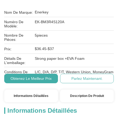
Enerkey
Nom De Marque:
Numéro De
EK-BM3R4S120A
Modèle:
Nombre De
5pieces
Pièces:
$36.45-$37
Prix:
Détails De
Strong paper box +EVA Foam
L'emballage:
Conditions De
L/C, D/A, D/P, T/T, Western Union, MoneyGram
Paiement:
Obtenez Le Meilleur Prix
Parlez Maintenant.
Informations Détaillées
Description De Produit
Informations Détaillées