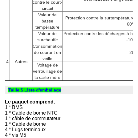
contre le court-
circuit
Valeur de
Protection contre la surtempératur
basse
60°C
température
Valeur de
Protection contre les décharges à bas
surchauffe
-10°C
Consommation
de courant en
25 
veille
4
Autres
Voltage de
verrouillage de
/
la carte mère
Taille $ Liste d'emballage
Le paquet comprend:
1 * BMS
1 * Cable de borne NTC
1 * câble de commutateur
1 * Cable de borne
4 * Lugs terminaux
4 * vis M5