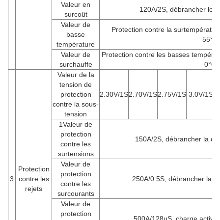
Valeur en
120A/2S, débrancher le c
surcoût
Valeur de
Protection contre la surtempératu
basse
55°C
température
Valeur de
Protection contre les basses tempéra
surchauffe
0°C/
Valeur de la
tension de
protection
2.30V/1S
2.70V/1S
2.75V/1S
3.0V/1S
1
contre la sous-
tension
1Valeur de
protection
150A/2S, débrancher la cha
contre les
surtensions
Valeur de
Protection
protection
3
contre les
250A/0.5S, débrancher la ch
contre les
rejets
surcourants
Valeur de
protection
500A/128uS, charge activé