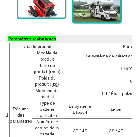
Paramètres techniques
Type de produit
Paramè
Modèle de
Le système de détection de l
produit
Taille du
L75*W6
produit ((mm)
Poids du
0.0
produit ((kg)
Matériau du
FR-4 / Étain pulvér
produit
Type de
Le système
Résumé
batterie
Li-ion
Lifepo4
1
des
applicable
paramètres
Numéro de
chaîne de la
3S / 4S
3S / 4S
batterie