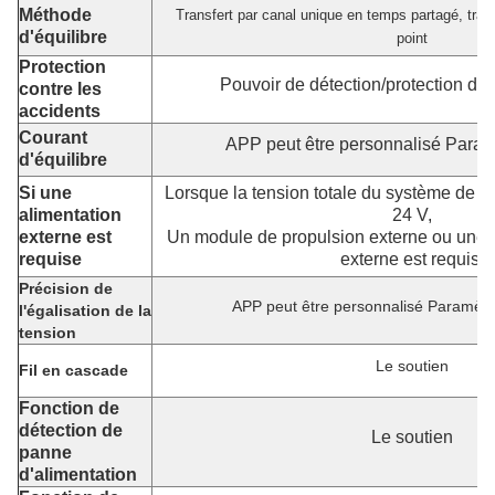
Méthode
Transfert par canal unique en temps partagé, trans
d'équilibre
point
Protection
Pouvoir de détection/protection de 
contre les
accidents
Courant
APP peut être personnalisé Para
d'équilibre
Si une
Lorsque la tension totale du système de bat
alimentation
24 V,
externe est
Un module de propulsion externe ou une s
requise
externe est requis.
Précision de
APP peut être personnalisé Paramèt
l'égalisation de la
tension
Le soutien
Fil en cascade
Fonction de
détection de
Le soutien
panne
d'alimentation