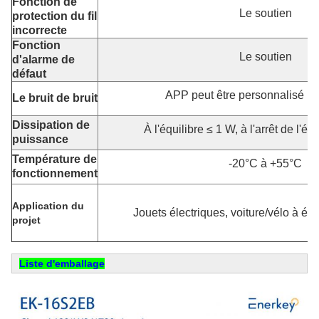
Fonction de
Le soutien
protection du fil
incorrecte
Fonction
Le soutien
d'alarme de
défaut
APP peut être personnalisé P
Le bruit de bruit
Dissipation de
À l'équilibre ≤ 1 W, à l'arrêt de l'éq
puissance
Température de
-20°C à +55°C
fonctionnement
Application du
Jouets électriques, voiture/vélo à équ
projet
Liste d'emballage