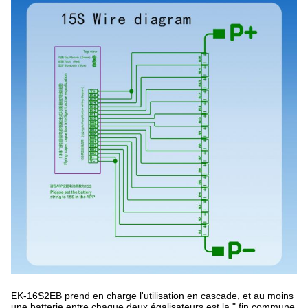
EK-16S2EB prend en charge l'utilisation en cascade, et au moins 
une batterie entre chaque deux égalisateurs est la " fin commune 