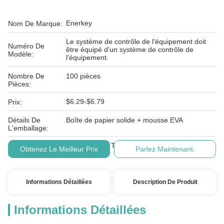
Enerkey
Nom De Marque:
Le système de contrôle de l'équipement doit
Numéro De
être équipé d'un système de contrôle de
Modèle:
l'équipement.
Nombre De
100 pièces
Pièces:
$6.29-$6.79
Prix:
Détails De
Boîte de papier solide + mousse EVA
L'emballage:
Conditions De
L/C, D/A, D/P, T/T, Western Union, MoneyGram
Obtenez Le Meilleur Prix
Parlez Maintenant.
Paiement:
Informations Détaillées
Description De Produit
Informations Détaillées