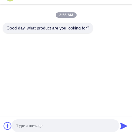
La zone A, 9e étage, bâtiment G, parc industriel à faible
teneur en carbone de Guancheng, communauté Shangcun,
2:56 AM
rue Gongming, district de Guangming, Shenzhen, Chine,
518106
Good day, what product are you looking for?
Téléphone
86--15387469240
E-mail
kiwi@enerkey.cn
Politique en matière de protection de la vie privée
|
Plan du site
|
Bonne qualité de la Chine Tableau BMS à batterie Fournisseur. ©
de Copyright 2024-2026 Shenzhen Juyi Science And Trade Co.,
Ltd. . Tous droits réservés.
Je ne peux pas le faire.
粤ICP备2025404258号