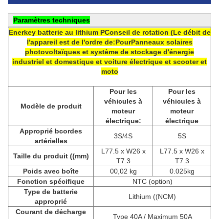
Paramètres techniques
Enerkey batterie au lithium P
Conseil de rotation (
Le débit de
l'appareil est de l'ordre de:
Pour
Panneaux solaires
photovoltaïques et système de stockage d'énergie
industriel et domestique et voiture électrique et scooter et
moto
Pour les
Pour les
véhicules à
véhicules à
Modèle de produit
moteur
moteur
électrique:
électrique
Approprié
b
cordes
3S/4S
5S
artérielles
L77.5 x W26 x
L77.5 x W26 x
Taille du produit ((mm)
T7.3
T7.3
Poids avec boîte
00,02 kg
0.025kg
Fonction spécifique
NTC (option)
Type de batterie
Lithium ((NCM)
approprié
Courant de décharge
Type 40A / Maximum 50A