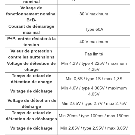
nominal
Voltage de
fonctionnement nominal
30 V maximum
B+B-
Courant de démarrage
Type 60A
maximal
P+P- entrée résister à la
40 V maximum
tension
Valeur de protection
Pas limité
contre les surtensions
Voltage de détection de
Min 4.2V / type 4.225V / maximum
charge
4.25V
Temps de retard de
Min 0,5S / type 1S / max 1,3S
détection de charge
Min 4.0V / type 4.005V / maximum
Voltage de décharge
4.05V
Voltage de détection de
Min 2.65V / type 2.7V / max 2.75V
décharge
Temps de retard de
Min 20ms / type 100ms / max 150ms
détection des décharges
Voltage de décharge
Min 2.85V / type 2.95V / max 3.05V