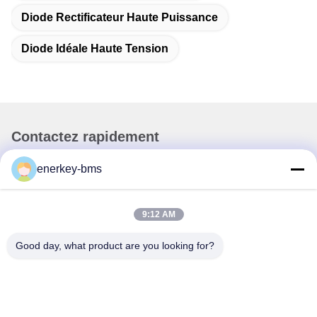
Diode Rectificateur Haute Puissance
Diode Idéale Haute Tension
Contactez rapidement
enerkey-bms
Adresse
La zone A, 9e étage, bâtiment G, parc industriel à faible
teneur en carbone de Guancheng, communauté Shangcun,
9:12 AM
rue Gongming, district de Guangming, Shenzhen, Chine,
518106
Good day, what product are you looking for?
Téléphone
86--15387469240
E-mail