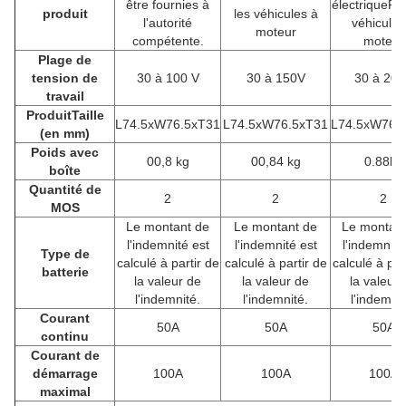
être fournies à
électrique
Pou
produit
les véhicules à
l'autorité
véhicules
moteur
compétente.
moteur
Plage de
tension de
30 à 100 V
30 à 15
0V
30 à 20
0
travail
Produit
Taille
L74.5xW76.5xT31
L74.5xW76.5xT31
L74.5xW76.
(en mm)
Poids avec
00,8 kg
00,84 kg
0.88kg
boîte
Quantité de
2
2
2
MOS
Le montant de
Le montant de
Le montant
l'indemnité est
l'indemnité est
l'indemnité
Type de
calculé à partir de
calculé à partir de
calculé à par
batterie
la valeur de
la valeur de
la valeur 
l'indemnité.
l'indemnité.
l'indemnit
Courant
50A
50A
50A
continu
Courant de
démarrage
100A
100A
100A
maximal