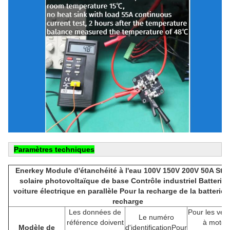
Paramètres techniques
Enerkey Module d'étanchéité à l'eau 100V 150V 200V 50A Stat
solaire photovoltaïque de base Contrôle industriel Batterie 
voiture électrique en parallèle Pour la recharge de la batterie a
recharge
Les données de
Pour les véh
Le numéro
référence doivent
à moteu
Modèle de
d'identification
Pour