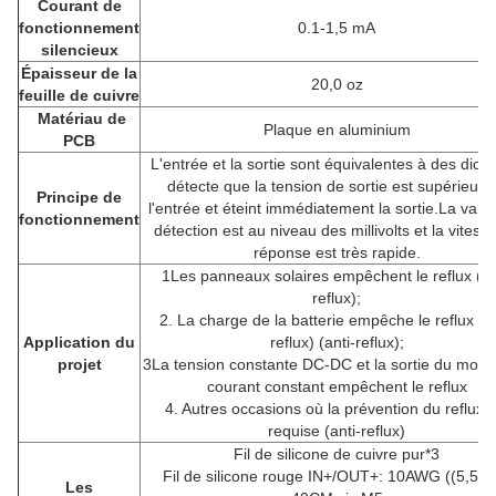
Courant de
fonctionnement
0.1-1,5 mA
silencieux
Épaisseur de la
20,0 oz
feuille de cuivre
Matériau de
Plaque en aluminium
PCB
L'entrée et la sortie sont équivalentes à des diode
détecte que la tension de sortie est supérieure
Principe de
l'entrée et éteint immédiatement la sortie.La vale
fonctionnement
détection est au niveau des millivolts et la vitess
réponse est très rapide.
1Les panneaux solaires empêchent le reflux (an
reflux);
2. La charge de la batterie empêche le reflux (an
Application du
reflux) (anti-reflux);
projet
3La tension constante DC-DC et la sortie du modu
courant constant empêchent le reflux
4. Autres occasions où la prévention du reflux e
requise (anti-reflux)
Fil de silicone de cuivre pur*3
Fil de silicone rouge IN+/OUT+: 10AWG ((5,5 m
Les