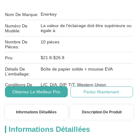
Enerkey
Nom De Marque:
La valeur de l'éclairage doit être supérieure ou
Numéro De
égale à:
Modèle:
Nombre De
10 pièces
Pièces:
$21.8-$26.8
Prix:
Détails De
Boîte de papier solide + mousse EVA
L'emballage:
Conditions De
L/C, D/A, D/P, T/T, Western Union,
Paiement:
Obtenez Le Meilleur Prix
Parlez Maintenant.
Informations Détaillées
Description De Produit
Informations Détaillées