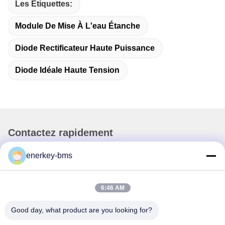
Les Étiquettes:
Module De Mise À L'eau Étanche
Diode Rectificateur Haute Puissance
Diode Idéale Haute Tension
Contactez rapidement
enerkey-bms
Adresse
La zone A, 9e étage, bâtiment G, parc industriel à faible
teneur en carbone de Guancheng, communauté Shangcun,
6:46 AM
rue Gongming, district de Guangming, Shenzhen, Chine,
518106
Good day, what product are you looking for?
Téléphone