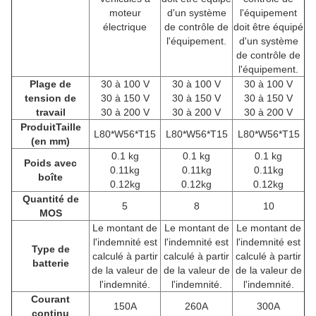
moteur
d'un système
l'équipement
électrique
de contrôle de
doit être équipé
l'équipement.
d'un système
de contrôle de
l'équipement.
Plage de
30 à 100 V
30 à 100 V
30 à 100 V
tension de
30 à 150 V
30 à 150 V
30 à 150 V
travail
30 à 200 V
30 à 200 V
30 à 200 V
Produit
Taille
L80*W56*T15
L80*W56*T15
L80*W56*T15
(en mm)
0.1 kg
0.1 kg
0.1 kg
Poids avec
0.11kg
0.11kg
0.11kg
boîte
0.12kg
0.12kg
0.12kg
Quantité de
5
8
10
MOS
Le montant de
Le montant de
Le montant de
l'indemnité est
l'indemnité est
l'indemnité est
Type de
calculé à partir
calculé à partir
calculé à partir
batterie
de la valeur de
de la valeur de
de la valeur de
l'indemnité.
l'indemnité.
l'indemnité.
Courant
150A
260A
300A
continu