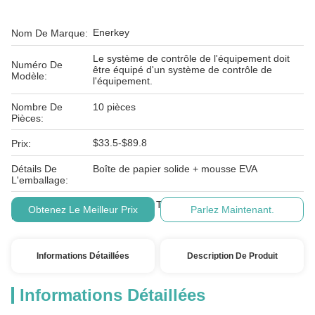
Enerkey
Nom De Marque:
Le système de contrôle de l'équipement doit
Numéro De
être équipé d'un système de contrôle de
Modèle:
l'équipement.
Nombre De
10 pièces
Pièces:
$33.5-$89.8
Prix:
Détails De
Boîte de papier solide + mousse EVA
L'emballage:
Conditions De
L/C, D/A, D/P, T/T, Western Union, MoneyGram
Obtenez Le Meilleur Prix
Parlez Maintenant.
Paiement:
Informations Détaillées
Description De Produit
Informations Détaillées