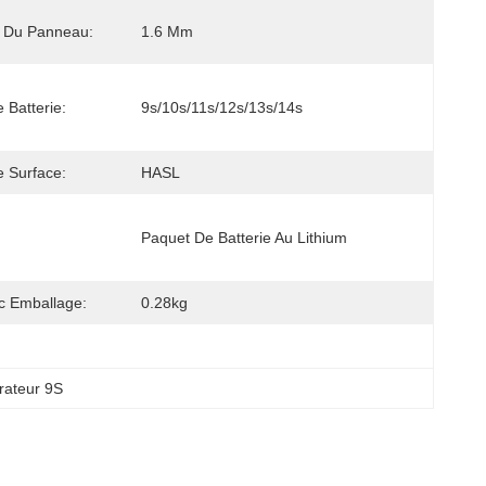
r Du Panneau:
1.6 Mm
 Batterie:
9s/10s/11s/12s/13s/14s
e Surface:
HASL
:
Paquet De Batterie Au Lithium
c Emballage:
0.28kg
brateur 9S