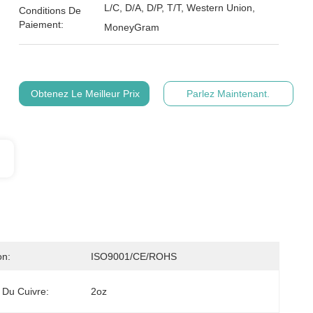
L/C, D/A, D/P, T/T, Western Union,
Conditions De
Paiement:
MoneyGram
Obtenez Le Meilleur Prix
Parlez Maintenant.
on:
ISO9001/CE/ROHS
 Du Cuivre:
2oz