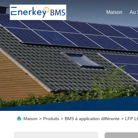
Maison
Maison
>
Produits
>
BMS à application différente
>
LFP Lt