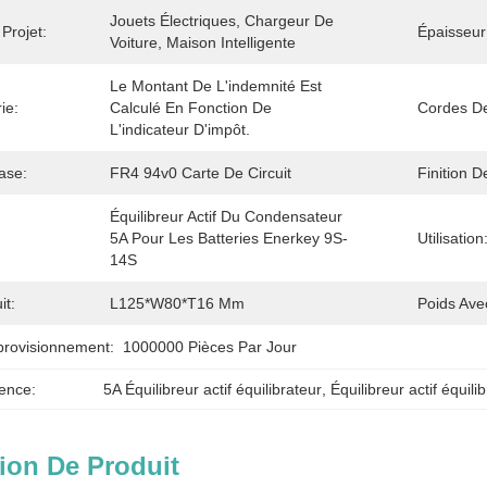
Jouets Électriques, Chargeur De 
Projet:
Épaisseu
Voiture, Maison Intelligente
Le Montant De L'indemnité Est 
ie:
Calculé En Fonction De 
Cordes De
L'indicateur D'impôt.
ase:
FR4 94v0 Carte De Circuit
Finition D
Équilibreur Actif Du Condensateur 
5A Pour Les Batteries Enerkey 9S-
Utilisation
14S
it:
L125*W80*T16 Mm
Poids Ave
provisionnement:
1000000 Pièces Par Jour
ence:
5A Équilibreur actif équilibrateur
, 
Équilibreur actif équili
ion De Produit