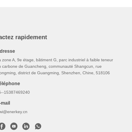
actez rapidement
dresse
 zone A, 9e étage, bâtiment G, parc industriel à faible teneur
n carbone de Guancheng, communauté Shangcun, rue
ongming, district de Guangming, Shenzhen, Chine, 518106
éléphone
6--15387469240
-mail
iwi@enerkey.cn