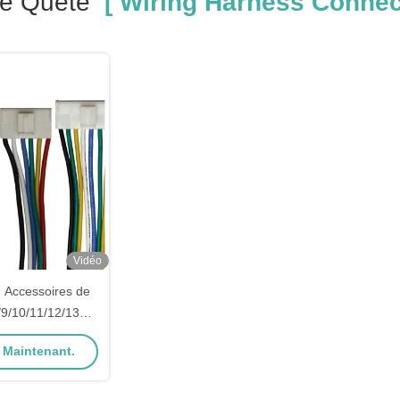
re Quête
[ Wiring Harness Connec
Vidéo
Accessoires de
8/9/10/11/12/13
r de câblage
 Maintenant.