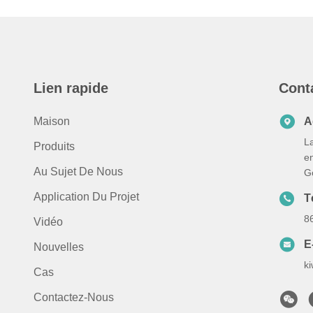
Lien rapide
Cont
Maison
A
La
Produits
e
Au Sujet De Nous
G
Application Du Projet
T
8
Vidéo
E
Nouvelles
k
Cas
Contactez-Nous