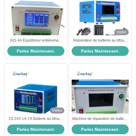
Vidéo
24S 4A Équilibreur entièrement
Réparateur de batterie au lithium
automatique intelligent Mesure de
Enerkey 1A-7A Équilibreur
Parlez Maintenant.
Parlez Maintenant.
tension de la batterie Lifepo4
automatique intelligent pour
magasin de batterie au lithium
Vidéo
2S-24S 1A-7A Batterie au lithium
Machine de réparation de batterie
Équilibreur de décharge
NCM / LFP 2-24S 3A 4A
Parlez Maintenant.
Parlez Maintenant.
automatique intelligent pour
équilibreur de décharge
batterie Li-ion/Lifepo4/Lto
automatique intelligent