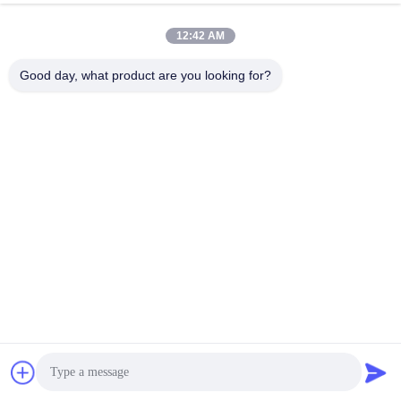
équalisateurs.
2.Lors de l'utilisation en cascade, veuillez vérifier si le 
12:42 AM
câblage est incorrect à plusieurs reprises. Si le câblage ne 
peut pas être utilisé après la connexion, veuillez contacter 
Good day, what product are you looking for?
le personnel après-vente pour consulter le schéma de 
cascade correspondant.
Questions fréquentes
Pourquoi t'avons-nous choisi?
* Nous pouvons vous fournir un service après-vente
efficace, avec plus de 10 ans de soutien technique solide.
* Les produits ont passé la certification FCC, CE, ROHS et
autres normes internationales.
* Nous pouvons vous fournir le prix d'usine, bienvenue à
visiter notre usine et processus de production.
Q2. Quelle est votre gamme de produits (type)?
*Nous réalisons principalement des systèmes de gestion
de batteries dans les domaines des batteries de
puissance, des batteries de stockage d'énergie et des